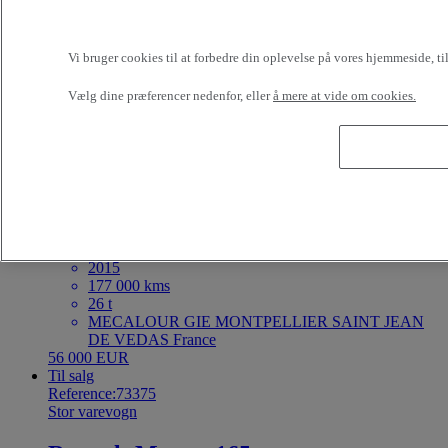
4X2 - Euro 6
Bedste tilbud
2024
221 750 kms
Vi bruger cookies til at forbedre din oplevelse på vores hjemmeside, t
19 t
RENAULT USED TRUCKS Londerzeel Belgium
Vælg dine præferencer nedenfor, eller
å mere at vide om cookies.
67 900 EUR
Til salg
Reference:73376
Forvogn
Renault Trucks C 380
6X4 - Euro 6 - Tipper
2015
177 000 kms
26 t
MECALOUR GIE MONTPELLIER SAINT JEAN
DE VEDAS France
56 000 EUR
Til salg
Reference:73375
Stor varevogn