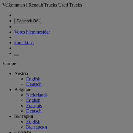
Velkommen i Renault Trucks Used Trucks
Denmark
DA
Vores hjemmesider
kontakt os
Europe
Austria
English
Deutsch
Belgique
Nederlands
English
Français
Deutsch
България
English
Български
Hrvatska