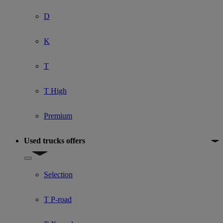
D
K
T
T High
Premium
Used trucks offers
Show submenu for Used trucks offers
Selection
T P-road