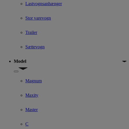
Lastvognsanhænger
Stor varevogn
Trailer
Sættevogn
Model
Show submenu for Model
Magnum
Maxity
Master
C