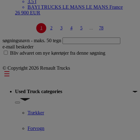
3.5 t
BAYI TRUCKS LE MANS LE MANS France
26 900 EUR
1
2
3
4
5
...
78
søgningsnavn
- maks. 50 tegn
e-mail beskeder
Bliv advaret om nye køretøjer fra denne søgning
© Copyright 2026 Renault Trucks
Footer
Used Truck categories
Show submenu for Used Truck categories
Trækker
Forvogn