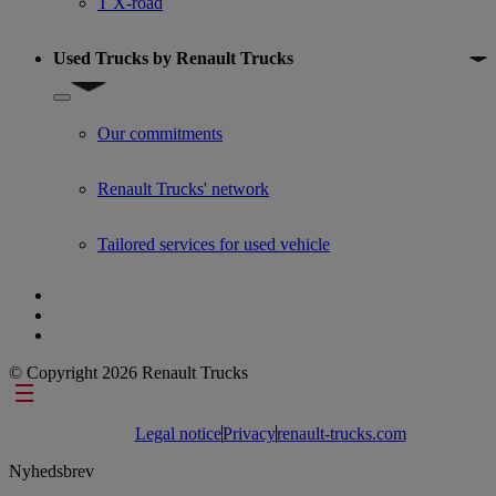
T X-road
Used Trucks by Renault Trucks
Show submenu for Used Trucks by Renault Trucks
Our commitments
Renault Trucks' network
Tailored services for used vehicle
© Copyright 2026 Renault Trucks
Footer links
Legal notice
Privacy
renault-trucks.com
Nyhedsbrev