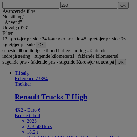
OK
Avancerede filtre
Nulstilling"
"Anvend"
Udvalg (933)
Filter
12 køretøjer pr. side
24 køretøjer pr. side
48 køretøjer pr. side
96
køretøjer pr. side
OK
seneste tilbud
tidligste tilbud
indregistrering - faldende
indregistrering - stigende
kilometertal - faldende
kilometertal -
stigende
pris - faldende
pris - stigende
Køretøjer tættest på
OK
Til salg
Reference:73384
Trækker
Renault Trucks T High
4X2 - Euro 6
Bedste tilbud
2023
223 500 kms
18.2 t