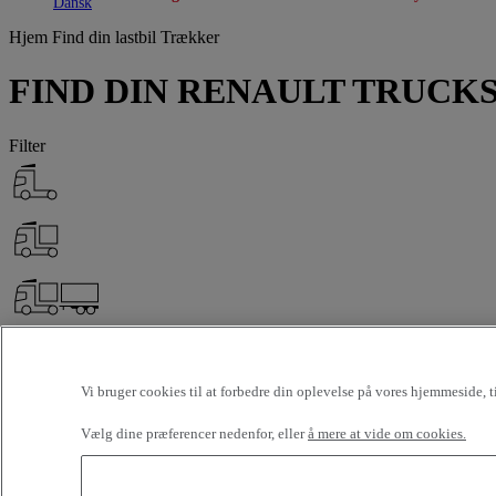
Toggle submenu
Toggle submenu
Dansk
Hjem
Find din lastbil
Trækker
FIND DIN RENAULT TRUC
Filter
Vi bruger cookies til at forbedre din oplevelse på vores hjemmeside, 
Vælg dine præferencer nedenfor, eller
å mere at vide om cookies.