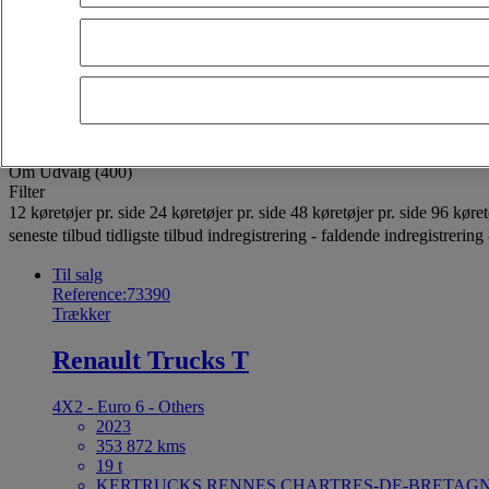
OK
Avancerede filtre
Nulstilling"
"Anvend"
Trækker
Fravælg alle
Om
Udvalg (400)
Filter
12 køretøjer pr. side
24 køretøjer pr. side
48 køretøjer pr. side
96 køret
seneste tilbud
tidligste tilbud
indregistrering - faldende
indregistrering 
Til salg
Reference:73390
Trækker
Renault Trucks T
4X2 - Euro 6 - Others
2023
353 872 kms
19 t
KERTRUCKS RENNES CHARTRES-DE-BRETAGNE