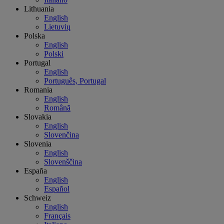
Lithuania
English
Lietuvių
Polska
English
Polski
Portugal
English
Português, Portugal
Romania
English
Română
Slovakia
English
Slovenčina
Slovenia
English
Slovenščina
España
English
Español
Schweiz
English
Français