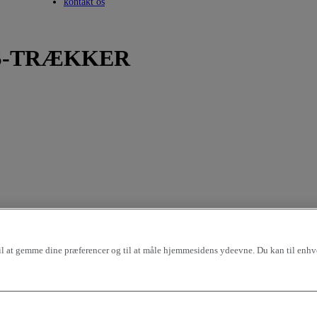
Toggle submenu
kontakt os
KS-TRÆKKER
til at gemme dine præferencer og til at måle hjemmesidens ydeevne. Du kan til enhve