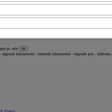
øjer pr. side
OK
- stigende
kilometertal - faldende
kilometertal - stigende
pris - faldende
 France