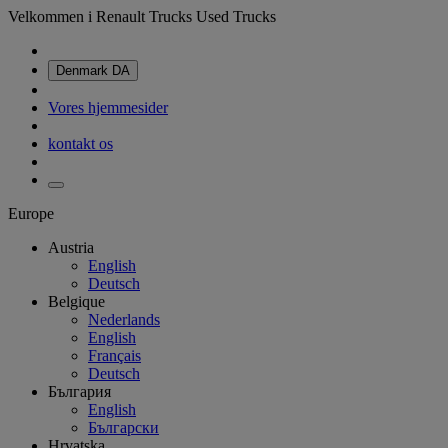
Velkommen i Renault Trucks Used Trucks
Denmark
DA
Vores hjemmesider
kontakt os
Europe
Austria
English
Deutsch
Belgique
Nederlands
English
Français
Deutsch
България
English
Български
Hrvatska