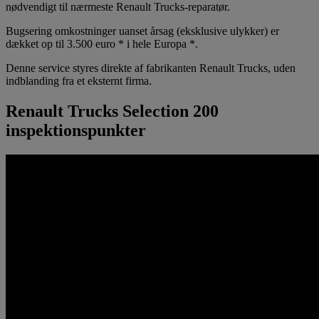
nødvendigt til nærmeste Renault Trucks-reparatør.
Bugsering omkostninger uanset årsag (eksklusive ulykker) er
dækket op til 3.500 euro * i hele Europa *.
Denne service styres direkte af fabrikanten Renault Trucks, uden
indblanding fra et eksternt firma.
Renault Trucks Selection 200
inspektionspunkter