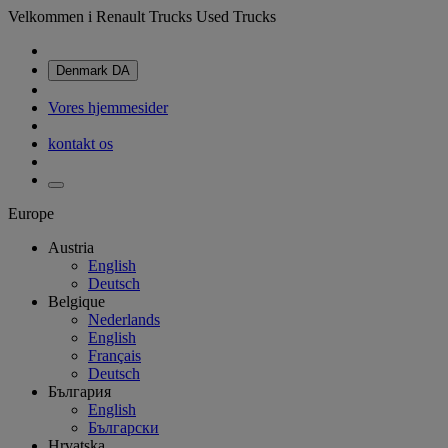
Velkommen i Renault Trucks Used Trucks
Denmark
DA
Vores hjemmesider
kontakt os
Europe
Austria
English
Deutsch
Belgique
Nederlands
English
Français
Deutsch
България
English
Български
Hrvatska