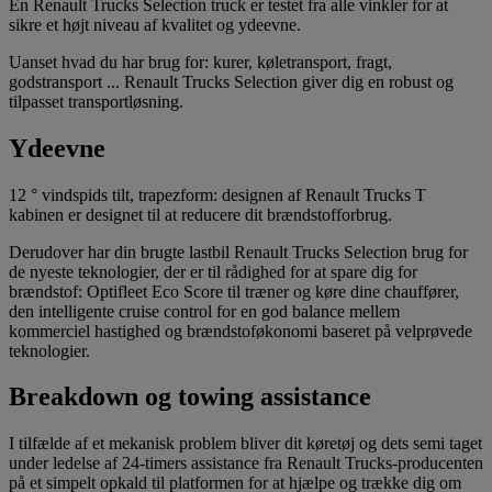
En Renault Trucks Selection truck er testet fra alle vinkler for at
sikre et højt niveau af kvalitet og ydeevne.
Uanset hvad du har brug for: kurer, køletransport, fragt,
godstransport ... Renault Trucks Selection giver dig en robust og
tilpasset transportløsning.
Ydeevne
12 ° vindspids tilt, trapezform: designen af Renault Trucks T
kabinen er designet til at reducere dit brændstofforbrug.
Derudover har din brugte lastbil Renault Trucks Selection brug for
de nyeste teknologier, der er til rådighed for at spare dig for
brændstof: Optifleet Eco Score til træner og køre dine chauffører,
den intelligente cruise control for en god balance mellem
kommerciel hastighed og brændstoføkonomi baseret på velprøvede
teknologier.
Breakdown og towing assistance
I tilfælde af et mekanisk problem bliver dit køretøj og dets semi taget
under ledelse af 24-timers assistance fra Renault Trucks-producenten
på et simpelt opkald til platformen for at hjælpe og trække dig om