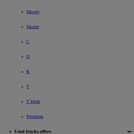
Maxity
Master
C
D
K
T
T High
Premium
Used trucks offers