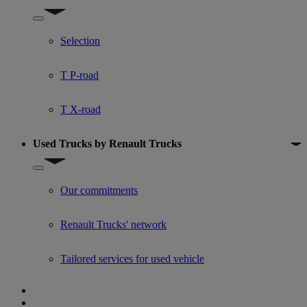
Show submenu for Used trucks offers
Selection
T P-road
T X-road
Used Trucks by Renault Trucks
Show submenu for Used Trucks by Renault Trucks
Our commitments
Renault Trucks' network
Tailored services for used vehicle