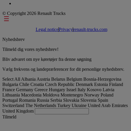
© Copyright 2026 Renault Trucks
Footer links
Legal notice
Privacy
renault-trucks.com
Nyhedsbrev
Tilmeld dig vores nyhedsbrev!
Bliv advaret om nye køretøjer fra denne søgning
Vælg frekvens og landepræferencer for dit personlige nyhedsbrev.
Select All
Albania
Austria
Belarus
Belgium
Bosnia-Herzegovina
Bulgaria
Chile
Croatia
Czech Republic
Denmark
Estonia
Finland
France
Germany
Greece
Hungary
Israel
Italy
Kosovo
Latvia
Lithuania
Macedonia
Moldova
Montenegro
Norway
Poland
Portugal
Romania
Russia
Serbia
Slovakia
Slovenia
Spain
Switzerland
The Netherlands
Turkey
Ukraine
United Arab Emirates
United Kingdom
Tilmeld
Denmark