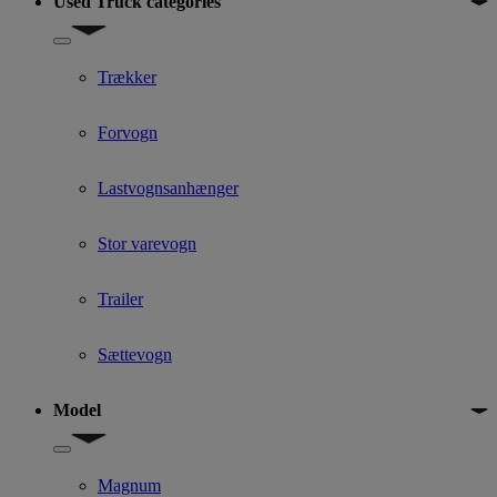
Used Truck categories
Show submenu for Used Truck categories
Trækker
Forvogn
Lastvognsanhænger
Stor varevogn
Trailer
Sættevogn
Model
Show submenu for Model
Magnum