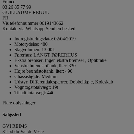
France
03 26 85 77 99
GUILLAUME REGUL
FR
Vis telefonnummer
0619143662
Kontakt via Whatsapp
Send en besked
Indregistreringsdato:
02/04/2019
Motorydelse:
480
Slagvolumen:
13.00L
Førerhus:
LANGT FØRERHUS
Ekstra bremser:
Ingen ekstra bremser , Optibrake
Venstre brændstoftank, liter:
330
Højre brændstoftank, liter:
490
Chassishøjde:
Medium
Udstyr:
Differentialespærrer, Dobbeltkøje, Køleskab
Vogntogstotalvægt:
19t
Tilladt totalvægt:
44t
Flere oplysninger
Salgssted
GVI REIMS
31 bd du Val de Vesle