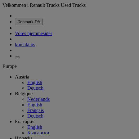
Velkommen i Renault Trucks Used Trucks
Denmark
DA
Vores hjemmesider
kontakt os
Europe
Austria
English
Deutsch
Belgique
Nederlands
English
Français
Deutsch
България
English
Български
Hrvatska