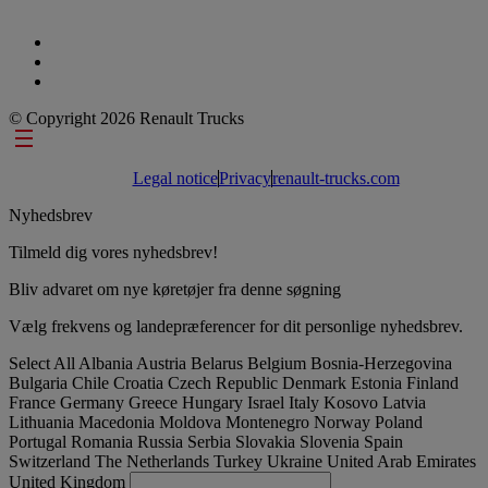
© Copyright 2026 Renault Trucks
Footer links
Legal notice
Privacy
renault-trucks.com
Nyhedsbrev
Tilmeld dig vores nyhedsbrev!
Bliv advaret om nye køretøjer fra denne søgning
Vælg frekvens og landepræferencer for dit personlige nyhedsbrev.
Select All
Albania
Austria
Belarus
Belgium
Bosnia-Herzegovina
Bulgaria
Chile
Croatia
Czech Republic
Denmark
Estonia
Finland
France
Germany
Greece
Hungary
Israel
Italy
Kosovo
Latvia
Lithuania
Macedonia
Moldova
Montenegro
Norway
Poland
Portugal
Romania
Russia
Serbia
Slovakia
Slovenia
Spain
Switzerland
The Netherlands
Turkey
Ukraine
United Arab Emirates
United Kingdom