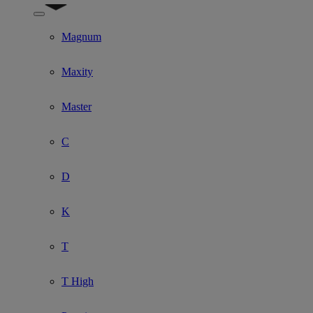
Show submenu for Model
Magnum
Maxity
Master
C
D
K
T
T High