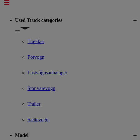
Footer
Used Truck categories
Show submenu for Used Truck categories
Trækker
Forvogn
Lastvognsanhænger
Stor varevogn
Trailer
Sættevogn
Model