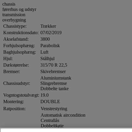
chassis
førerhus og udstyr
transmission
overbygning
Chassistype:
Trækker
Konstruktionsdato:
07/02/2019
Akselafstand:
3800
Forhjulsophæng:
Parabolisk
Baghjulsophæng:
Luft
Hjul:
Stålhjul
Dækstørrelse:
315/70 R 22,5
Bremser:
Skivebremser
Aluminiumstank
Chassisudstyr:
Slingrebremse
Dobbelte tanke
Vogntogstotalvægt:
19.0
Montering:
DOUBLE
Ratposition:
Venstrestyring
Automatisk aircondition
Centrallås
Dobbeltkøje
Førersæde - luftaffjedret