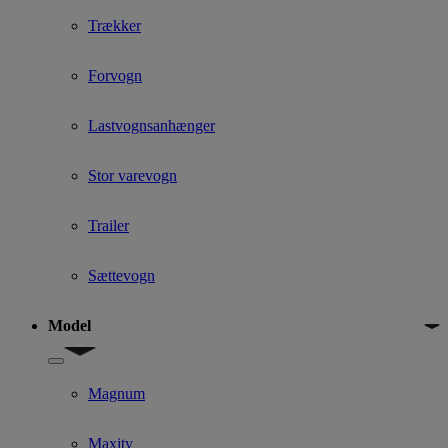
Trækker
Forvogn
Lastvognsanhænger
Stor varevogn
Trailer
Sættevogn
Model
Show submenu for Model
Magnum
Maxity