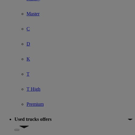
Master
C
D
K
T
T High
Premium
Used trucks offers
Show submenu for Used trucks offers