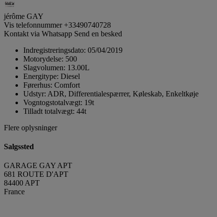
jérôme GAY
Vis telefonnummer
+33490740728
Kontakt via Whatsapp
Send en besked
Indregistreringsdato:
05/04/2019
Motorydelse:
500
Slagvolumen:
13.00L
Energitype:
Diesel
Førerhus:
Comfort
Udstyr:
ADR, Differentialespærrer, Køleskab, Enkeltkøje
Vogntogstotalvægt:
19t
Tilladt totalvægt:
44t
Flere oplysninger
Salgssted
GARAGE GAY APT
681 ROUTE D'APT
84400 APT
France