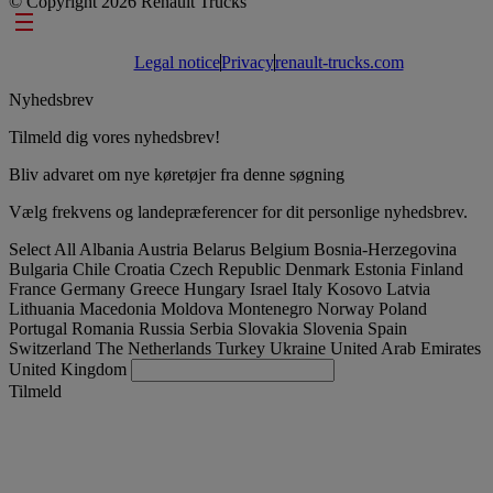
© Copyright 2026 Renault Trucks
Footer links
Legal notice
Privacy
renault-trucks.com
Nyhedsbrev
Tilmeld dig vores nyhedsbrev!
Bliv advaret om nye køretøjer fra denne søgning
Vælg frekvens og landepræferencer for dit personlige nyhedsbrev.
Select All
Albania
Austria
Belarus
Belgium
Bosnia-Herzegovina
Bulgaria
Chile
Croatia
Czech Republic
Denmark
Estonia
Finland
France
Germany
Greece
Hungary
Israel
Italy
Kosovo
Latvia
Lithuania
Macedonia
Moldova
Montenegro
Norway
Poland
Portugal
Romania
Russia
Serbia
Slovakia
Slovenia
Spain
Switzerland
The Netherlands
Turkey
Ukraine
United Arab Emirates
United Kingdom
Tilmeld
Denmark
Dansk
Find brugt lastbil