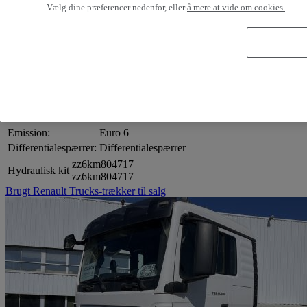
Hydraulic/ PTO Wet kit
Vælg dine præferencer nedenfor, eller
å mere at vide om cookies.
Førerhus og udstyr:
Lysbord
Limiteur de vitesse
Navigation
Radio CD MP3 Bluetooth
Køleskab
Régulateur de vitesse
Enkeltkøje
Solskærm
Working lights
Emission:
Euro 6
Differentialespærrer:
Differentialespærrer
zz6km804717
Hydraulisk kit
zz6km804717
Brugt Renault Trucks-trækker til salg