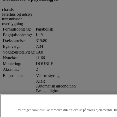
chassis
førerhus og udstyr
transmission
overbygning
Forhjulsophæng:
Parabolisk
Baghjulsophæng:
Luft
Dækstørrelse:
315/80
Egenvægt:
7.34
Vogntogstotalvægt:
19.0
Nyttelast:
11.66
Montering:
DOUBLE
Aksel nr.:
2
Ratposition:
Venstrestyring
ADR
Automatisk aircondition
Beacon lights
Centrallås
Førersæde - luftaffjedret
Elspejle
Justerbare elspejle
Vi bruger cookies til at forbedre din oplevelse på vores hjemmeside, t
GPS