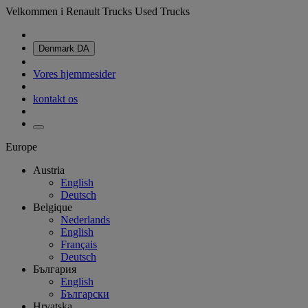
Velkommen i Renault Trucks Used Trucks
Denmark
DA
Vores hjemmesider
kontakt os
Europe
Austria
English
Deutsch
Belgique
Nederlands
English
Français
Deutsch
България
English
Български
Hrvatska