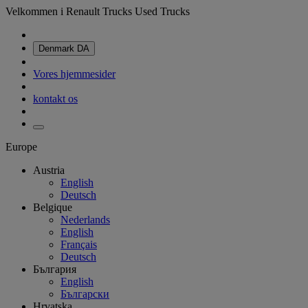
Velkommen i Renault Trucks Used Trucks
Denmark
DA
Vores hjemmesider
kontakt os
Europe
Austria
English
Deutsch
Belgique
Nederlands
English
Français
Deutsch
България
English
Български
Hrvatska