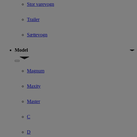
Stor varevogn
Trailer
Sættevogn
Model
Show submenu for Model
Magnum
Maxity
Master
C
D