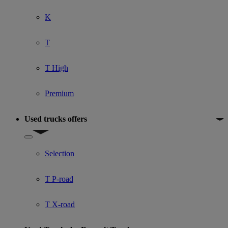
K
T
T High
Premium
Used trucks offers
Show submenu for Used trucks offers
Selection
T P-road
T X-road