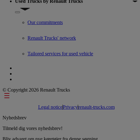
Used Trucks by Renault Trucks
Show submenu for Used Trucks by Renault Trucks
Our commitments
Renault Trucks' network
Tailored services for used vehicle
© Copyright 2026 Renault Trucks
Footer links
Legal notice
Privacy
renault-trucks.com
Nyhedsbrev
Tilmeld dig vores nyhedsbrev!
Bliv advaret om nye køretøjer fra denne søgning