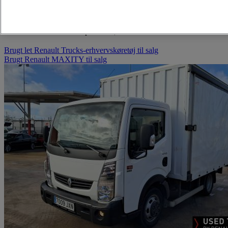
VF6SYTF24G7196914
Position:
Sammenfoldelig (undermonteret)
Læsseplatform
Kapacitet:
0,75 ton
Brugt let Renault Trucks-erhvervskøretøj til salg
Brugt Renault MAXITY til salg