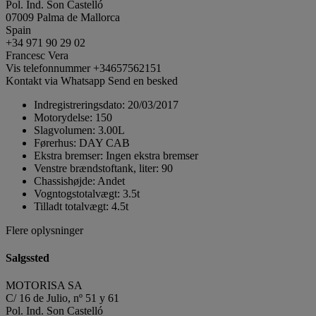
Pol. Ind. Son Castelló
07009 Palma de Mallorca
Spain
+34 971 90 29 02
Francesc Vera
Vis telefonnummer
+34657562151
Kontakt via Whatsapp
Send en besked
Indregistreringsdato:
20/03/2017
Motorydelse:
150
Slagvolumen:
3.00L
Førerhus:
DAY CAB
Ekstra bremser:
Ingen ekstra bremser
Venstre brændstoftank, liter:
90
Chassishøjde:
Andet
Vogntogstotalvægt:
3.5t
Tilladt totalvægt:
4.5t
Flere oplysninger
Salgssted
MOTORISA SA
C/ 16 de Julio, nº 51 y 61
Pol. Ind. Son Castelló