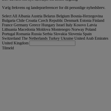
Vælg frekvens og landepræferencer for dit personlige nyhedsbrev.
Select All
Albania
Austria
Belarus
Belgium
Bosnia-Herzegovina
Bulgaria
Chile
Croatia
Czech Republic
Denmark
Estonia
Finland
France
Germany
Greece
Hungary
Israel
Italy
Kosovo
Latvia
Lithuania
Macedonia
Moldova
Montenegro
Norway
Poland
Portugal
Romania
Russia
Serbia
Slovakia
Slovenia
Spain
Switzerland
The Netherlands
Turkey
Ukraine
United Arab Emirates
United Kingdom
Tilmeld
Denmark
Dansk
Find brugt lastbil
Togg
Tilbud
Togg
Used Trucks by Renault Trucks
Togg
Vores hjemmesider
kontakt os