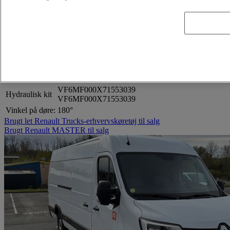
Stop & Start
Passagersæder:
Bænk
Emission:
Euro 6
Motorbeskrivelse:
Diesel
Differentialespærrer:
Ingen differentialespærrer
Kraftudtag:
Uden kraftudtag
Gearkasse:
Manuel
VF6MF000X71553039
Hydraulisk kit
VF6MF000X71553039
Vinkel på døre:
180°
Brugt let Renault Trucks-erhvervskøretøj til salg
Brugt Renault MASTER til salg