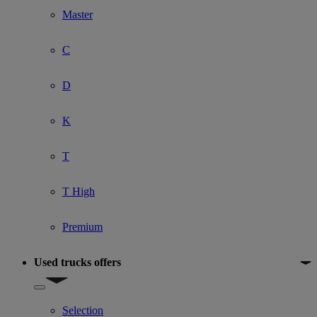
Master
C
D
K
T
T High
Premium
Used trucks offers
Show submenu for Used trucks offers
Selection