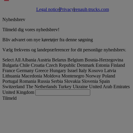
Legal notice
Privacy
renault-trucks.com
Nyhedsbrev
Tilmeld dig vores nyhedsbrev!
Bliv advaret om nye køretøjer fra denne søgning
Vælg frekvens og landepræferencer for dit personlige nyhedsbrev.
Select All
Albania
Austria
Belarus
Belgium
Bosnia-Herzegovina
Bulgaria
Chile
Croatia
Czech Republic
Denmark
Estonia
Finland
France
Germany
Greece
Hungary
Israel
Italy
Kosovo
Latvia
Lithuania
Macedonia
Moldova
Montenegro
Norway
Poland
Portugal
Romania
Russia
Serbia
Slovakia
Slovenia
Spain
Switzerland
The Netherlands
Turkey
Ukraine
United Arab Emirates
United Kingdom
Tilmeld
Denmark
Dansk
Find brugt lastbil
Togg
Tilbud