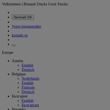
Velkommen i Renault Trucks Used Trucks
Denmark
DA
Vores hjemmesider
kontakt os
Europe
Austria
English
Deutsch
Belgique
Nederlands
English
Français
Deutsch
България
English
Български
Hrvatska