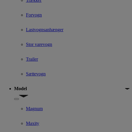
Trækker
Forvogn
Lastvognsanhænger
Stor varevogn
Trailer
Sættevogn
Model
Show submenu for Model
Magnum
Maxity