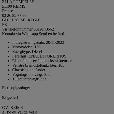
ZI LA POMPELLE
51100 REIMS
France
03 26 85 77 99
GUILLAUME REGUL
FR
Vis telefonnummer
0619143662
Kontakt via Whatsapp
Send en besked
Indregistreringsdato:
20/11/2023
Motorydelse:
150
Energitype:
Diesel
Førerhus:
ENKELTFØRERHUS
Ekstra bremser:
Ingen ekstra bremser
Venstre brændstoftank, liter:
105
Chassishøjde:
Andet
Vogntogstotalvægt:
3.5t
Tilladt totalvægt:
3.5t
Flere oplysninger
Salgssted
GVI REIMS
31 bd du Val de Vesle