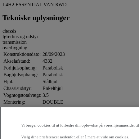
L4H2 ESSENTIAL VAN RWD
Tekniske oplysninger
chassis
førerhus og udstyr
transmission
overbygning
Konstruktionsdato:
28/09/2023
Akselafstand:
4332
Forhjulsophæng:
Parabolisk
Baghjulsophæng:
Parabolisk
Hjul:
Stålhjul
Chassisudstyr:
Enkelthjul
Vogntogstotalvægt:
3.5
Montering:
DOUBLE
Ratposition:
Venstrestyring
Manuel aircondition
Centrallås
Vi bruger cookies til at forbedre din oplevelse på vores hjemmeside, t
Airbag i førerside
Førerhus og udstyr:
Elspejle
Vælg dine præferencer nedenfor, eller
å mere at vide om cookies.
Ingen varmeapparat