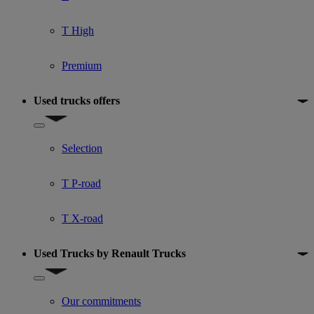
T High
Premium
Used trucks offers
Show submenu for Used trucks offers
Selection
T P-road
T X-road
Used Trucks by Renault Trucks
Show submenu for Used Trucks by Renault Trucks
Our commitments