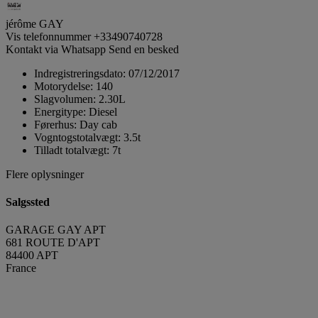
jérôme GAY
Vis telefonnummer
+33490740728
Kontakt via Whatsapp
Send en besked
Indregistreringsdato:
07/12/2017
Motorydelse:
140
Slagvolumen:
2.30L
Energitype:
Diesel
Førerhus:
Day cab
Vogntogstotalvægt:
3.5t
Tilladt totalvægt:
7t
Flere oplysninger
Salgssted
GARAGE GAY APT
681 ROUTE D'APT
84400 APT
France