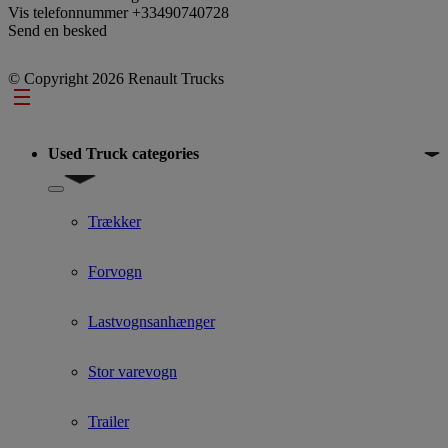
Vis telefonnummer
+33490740728
Send en besked
© Copyright 2026 Renault Trucks
Footer
Used Truck categories
Show submenu for Used Truck categories
Trækker
Forvogn
Lastvognsanhænger
Stor varevogn
Trailer