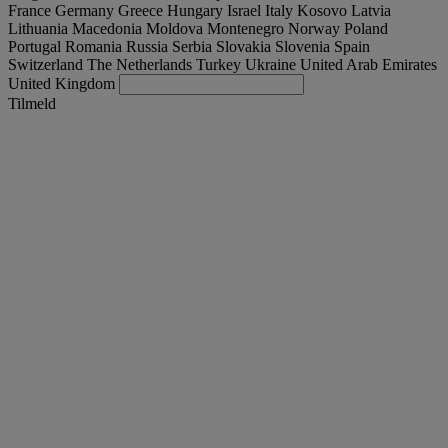
France
Germany
Greece
Hungary
Israel
Italy
Kosovo
Latvia
Lithuania
Macedonia
Moldova
Montenegro
Norway
Poland
Portugal
Romania
Russia
Serbia
Slovakia
Slovenia
Spain
Switzerland
The Netherlands
Turkey
Ukraine
United Arab Emirates
United Kingdom
Tilmeld
Denmark
Dansk
Find brugt lastbil
Togg
Tilbud
Togg
Used Trucks by Renault Trucks
Togg
Vores hjemmesider
kontakt os