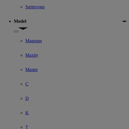
Sættevogn
Model
Show submenu for Model
Magnum
Maxity
Master
C
D
K
T