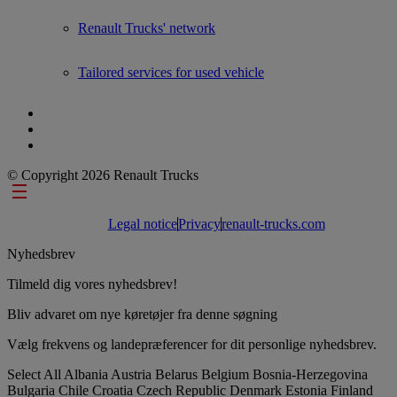
Renault Trucks' network
Tailored services for used vehicle
© Copyright 2026 Renault Trucks
Footer links
Legal notice
Privacy
renault-trucks.com
Nyhedsbrev
Tilmeld dig vores nyhedsbrev!
Bliv advaret om nye køretøjer fra denne søgning
Vælg frekvens og landepræferencer for dit personlige nyhedsbrev.
Select All
Albania
Austria
Belarus
Belgium
Bosnia-Herzegovina
Bulgaria
Chile
Croatia
Czech Republic
Denmark
Estonia
Finland