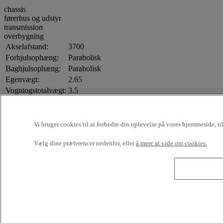
chassis
førerhus og udstyr
transmission
overbygning
Akselafstand:
3700
Forhjulsophæng:
Parabolisk
Baghjulsophæng:
Parabolisk
Egenvægt:
2.65
Vogntogstotalvægt:
3.5
Nyttelast:
0.85
Montering:
DOUBLE
Aksel nr.:
1
Vi bruger cookies til at forbedre din oplevelse på vores hjemmeside, t
Ratposition:
Venstrestyring
Vælg dine præferencer nedenfor, eller
å mere at vide om cookies.
Førerhus og udstyr:
Manuel aircondition
Emission:
Euro 6
Karrosseritype
Tipper
5A90D584288
Hydraulisk kit
5A90D584288
Udvendig længde:
3200mm
mål (mm)
Udvendig bredde:
2100mm