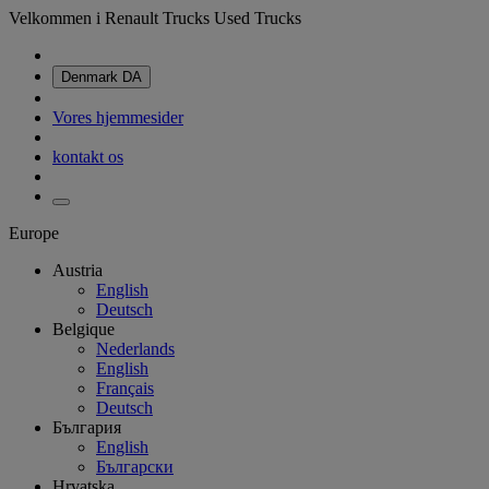
Velkommen i Renault Trucks Used Trucks
Denmark
DA
Vores hjemmesider
kontakt os
Europe
Austria
English
Deutsch
Belgique
Nederlands
English
Français
Deutsch
България
English
Български
Hrvatska