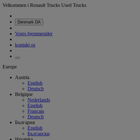
Velkommen i Renault Trucks Used Trucks
Denmark
DA
Vores hjemmesider
kontakt os
Europe
Austria
English
Deutsch
Belgique
Nederlands
English
Français
Deutsch
България
English
Български
Hrvatska