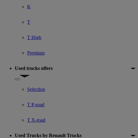
K
T
T High
Premium
Used trucks offers
Show submenu for Used trucks offers
Selection
T P-road
T X-road
Used Trucks by Renault Trucks