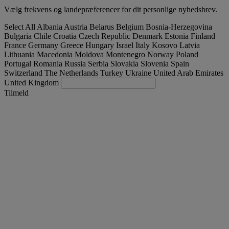
Vælg frekvens og landepræferencer for dit personlige nyhedsbrev.
Select All
Albania
Austria
Belarus
Belgium
Bosnia-Herzegovina
Bulgaria
Chile
Croatia
Czech Republic
Denmark
Estonia
Finland
France
Germany
Greece
Hungary
Israel
Italy
Kosovo
Latvia
Lithuania
Macedonia
Moldova
Montenegro
Norway
Poland
Portugal
Romania
Russia
Serbia
Slovakia
Slovenia
Spain
Switzerland
The Netherlands
Turkey
Ukraine
United Arab Emirates
United Kingdom
Tilmeld
Denmark
Dansk
Find brugt lastbil
Togg
Tilbud
Togg
Used Trucks by Renault Trucks
Togg
Vores hjemmesider
kontakt os