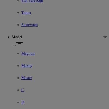
Stor varevogn
Trailer
Sættevogn
Model
Show submenu for Model
Magnum
Maxity
Master
C
D