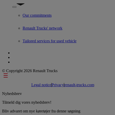
Show submenu for Used Trucks by Renault Trucks
Our commitments
Renault Trucks' network
Tailored services for used vehicle
© Copyright 2026 Renault Trucks
Footer links
Legal notice
Privacy
renault-trucks.com
Nyhedsbrev
Tilmeld dig vores nyhedsbrev!
Bliv advaret om nye køretøjer fra denne søgning