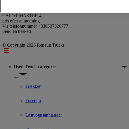
Reference: 374513
CAPOT MASTER 4
pris efter anmodning
Vis telefonnummer
+330607320777
Send en besked
© Copyright 2026 Renault Trucks
Footer
Used Truck categories
Show submenu for Used Truck categories
Trækker
Forvogn
Lastvognsanhænger